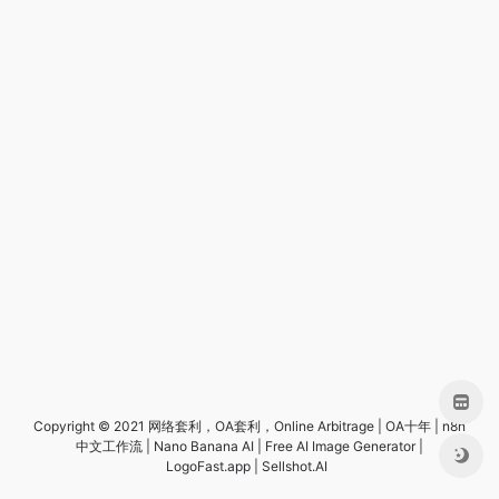
Copyright © 2021
网络套利
，
OA套利
，
Online Arbitrage
|
OA十年
|
n8n
中文工作流
|
Nano Banana AI
|
Free AI Image Generator |
LogoFast.app
|
Sellshot.AI