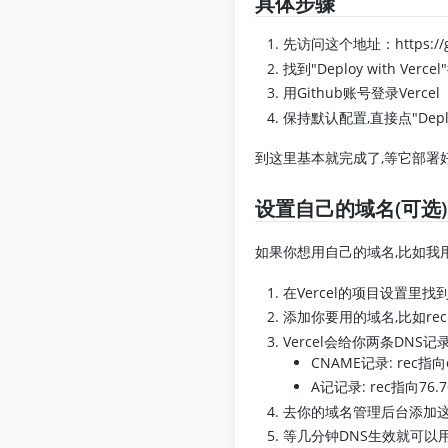
具体步骤
先访问这个地址：https://git
找到"Deploy with Verc
用Github账号登录Vercel
保持默认配置,直接点"Depl
到这里基本就完成了,等它部署好就能
设置自己的域名(可选)
如果你想用自己的域名,比如我用的r
在Vercel的项目设置里找到"
添加你要用的域名,比如rec.yo
Vercel会给你两条DNS记
CNAME记录: rec指向cn
A记记录: rec指向76.76
去你的域名管理后台添加
等几分钟DNS生效就可以