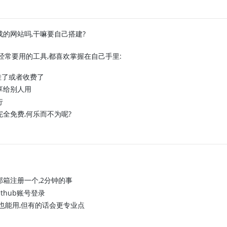
成的网站吗,干嘛要自己搭建?
经常要用的工具,都喜欢掌握在自己手里:
挂了或者收费了
享给别人用
行
完全免费,何乐而不为呢?
用邮箱注册一个,2分钟的事
Github账号登录
域名也能用,但有的话会更专业点