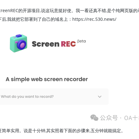
creenREC的开源项目,说这玩意挺好使。我一看还真不错,是个纯网页版
就把它部署到了自己的域名上：https://rec.530.news/
证简单实用。说是十分钟,其实照着下面的步骤来,五分钟就能搞定。