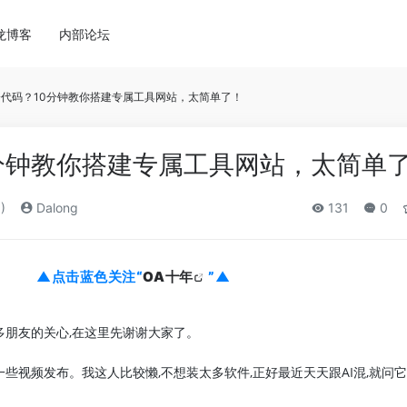
龙博客
内部论坛
会代码？10分钟教你搭建专属工具网站，太简单了！
分钟教你搭建专属工具网站，太简单
)
Dalong
131
0
▲点击蓝色关注“
OA十年
”▲
多朋友的关心,在这里先谢谢大家了。
些视频发布。我这人比较懒,不想装太多软件,正好最近天天跟AI混,就问