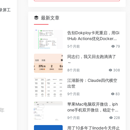
的录屏工
最新文章
告别Dokploy卡死重启，用Gi
tHub Actions优化Docker部
署流程
5个月前
79
同志们，我又回去跑滴滴了
～
8个月前
308
江湖新传：Claude四代横空
出世
9个月前
83
苹果Mac电脑双开微信，iph
one手机双开微信，稳定十年
不掉方法，永远有效！
9个月前
228
用了10多年了linode今天停止