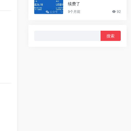
续费了
9个月前
92
搜
索：