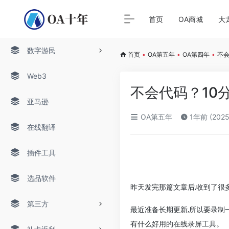
首页
OA商城
大
数字游民
首页
•
OA第五年
•
OA第四年
•
不
Web3
不会代码？10
亚马逊
OA第五年
1年前 (2025
在线翻译
插件工具
选品软件
昨天发完那篇文章后,收到了很
第三方
最近准备长期更新,所以要录制一
有什么好用的在线录屏工具。